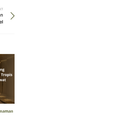
XT
in
el
anaman