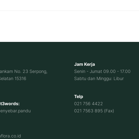
Jam Kerja
Hankam No. 23 Serpong,
Senin - Jumat 09.00 - 17.00
elatan 15316
Sabtu dan Minggu: Libur
Telp
t3words:
021 756 4422
menyebar.pandu
021 7563 895 (Fax)
lora.co.id