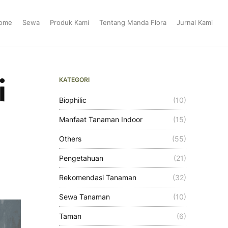
ome
Sewa
Produk Kami
Tentang Manda Flora
Jurnal Kami
i
KATEGORI
Biophilic
(10)
Manfaat Tanaman Indoor
(15)
Others
(55)
Pengetahuan
(21)
Rekomendasi Tanaman
(32)
Sewa Tanaman
(10)
Taman
(6)