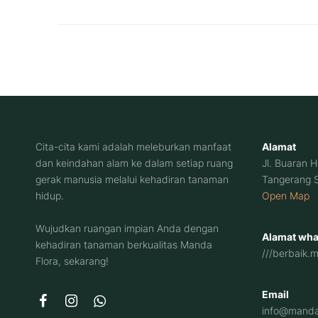
Cita-cita kami adalah meleburkan manfaat
Alamat
dan keindahan alam ke dalam setiap ruang
Jl. Buaran 
gerak manusia melalui kehadiran tanaman
Tangerang S
hidup.
Open Map
Wujudkan ruangan impian Anda dengan
Alamat wha
kehadiran tanaman berkualitas Manda
///berbaik.
Flora, sekarang!
Email
info@mandaf