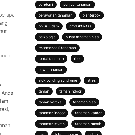
pandemi
penjual tanaman
berapa
perawatan tanaman
planterbox
rang
polusi udara
produktivitas
mun
psikologis
pusat tanaman hias
rekomendasi tanaman
namun
rental tanaman
ritel
sewa tanaman
sick building syndrome
stres
k
taman
taman indoor
, Anda
alam
taman vertikal
tanaman hias
esi,
tanaman indoor
tanaman kantor
tanaman murah
tanaman rumah
ahan
n
tips
toko tanaman
udara