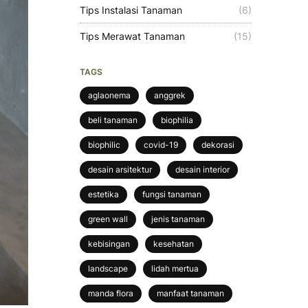
Tips Instalasi Tanaman
(6)
Tips Merawat Tanaman
(15)
TAGS
aglaonema
anggrek
beli tanaman
biophilia
biophilic
covid-19
dekorasi
desain arsitektur
desain interior
estetika
fungsi tanaman
green wall
jenis tanaman
kebisingan
kesehatan
landscape
lidah mertua
manda flora
manfaat tanaman