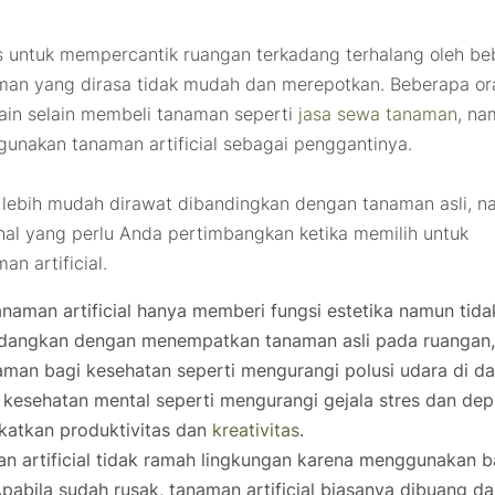
 untuk mempercantik ruangan terkadang terhalang oleh be
aman yang dirasa tidak mudah dan merepotkan. Beberapa o
lain selain membeli tanaman seperti
jasa sewa tanaman
, na
ggunakan tanaman
artificial
sebagai penggantinya.
lebih mudah dirawat dibandingkan dengan tanaman asli, 
al yang perlu Anda pertimbangkan ketika memilih untuk
aman
artificial
.
tanaman
artificial
hanya memberi fungsi estetika namun tida
dangkan dengan menempatkan tanaman asli pada ruangan
an bagi kesehatan seperti mengurangi polusi udara di d
kesehatan mental seperti mengurangi gejala stres dan depr
katkan produktivitas dan
kreativitas
.
man
artificial
tidak ramah lingkungan karena menggunakan b
 Apabila sudah rusak, tanaman
artificial
biasanya dibuang da