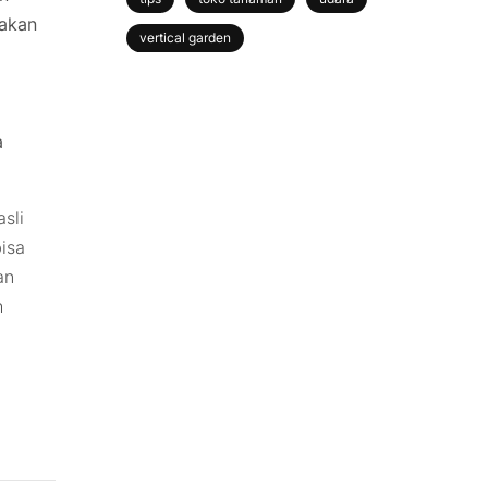
 akan
vertical garden
a
sli
isa
an
h