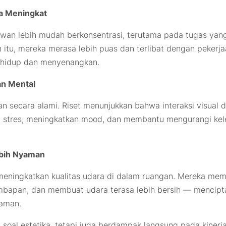
a Meningkat
an lebih mudah berkonsentrasi, terutama pada tugas yan
n itu, mereka merasa lebih puas dan terlibat dengan pekerj
h hidup dan menyenangkan.
an Mental
 secara alami. Riset menunjukkan bahwa interaksi visual 
 stres, meningkatkan mood, dan membantu mengurangi kel
ebih Nyaman
eningkatkan kualitas udara di dalam ruangan. Mereka me
bapan, dan membuat udara terasa lebih bersih — mencipt
yaman.
 soal estetika, tetapi juga berdampak langsung pada kinerj