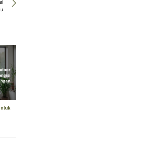
si
ru
untuk