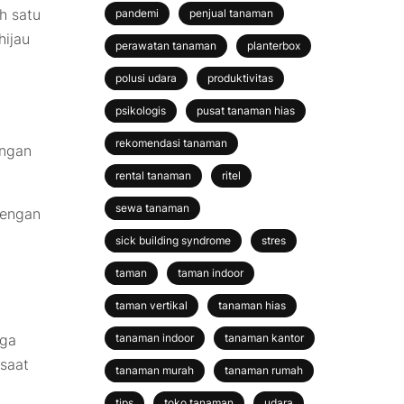
h satu
pandemi
penjual tanaman
hijau
perawatan tanaman
planterbox
polusi udara
produktivitas
psikologis
pusat tanaman hias
rekomendasi tanaman
ungan
rental tanaman
ritel
sewa tanaman
dengan
sick building syndrome
stres
taman
taman indoor
taman vertikal
tanaman hias
gga
tanaman indoor
tanaman kantor
 saat
tanaman murah
tanaman rumah
tips
toko tanaman
udara