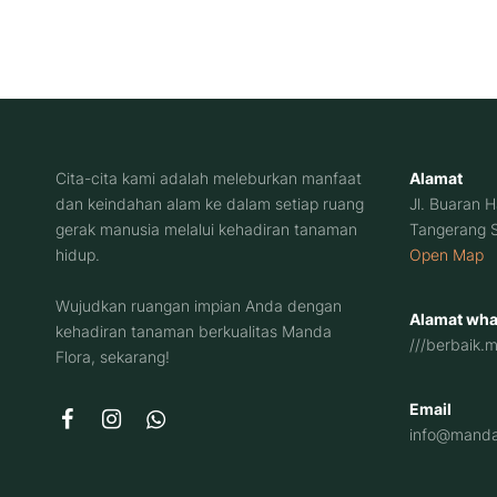
Cita-cita kami adalah meleburkan manfaat
Alamat
dan keindahan alam ke dalam setiap ruang
Jl. Buaran 
gerak manusia melalui kehadiran tanaman
Tangerang S
hidup.
Open Map
Wujudkan ruangan impian Anda dengan
Alamat wha
kehadiran tanaman berkualitas Manda
///berbaik.
Flora, sekarang!
Email
info@mandaf