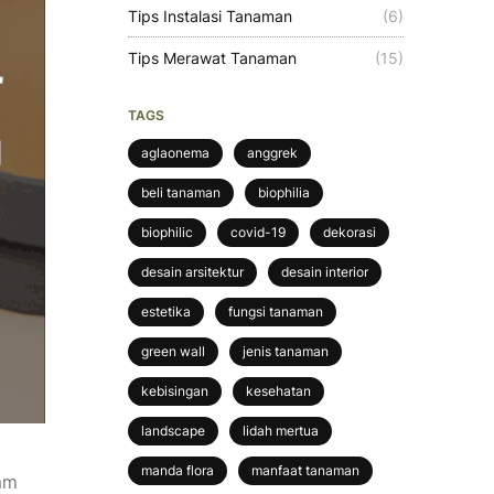
Tips Instalasi Tanaman
(6)
Tips Merawat Tanaman
(15)
TAGS
aglaonema
anggrek
beli tanaman
biophilia
biophilic
covid-19
dekorasi
desain arsitektur
desain interior
estetika
fungsi tanaman
green wall
jenis tanaman
kebisingan
kesehatan
landscape
lidah mertua
manda flora
manfaat tanaman
lam