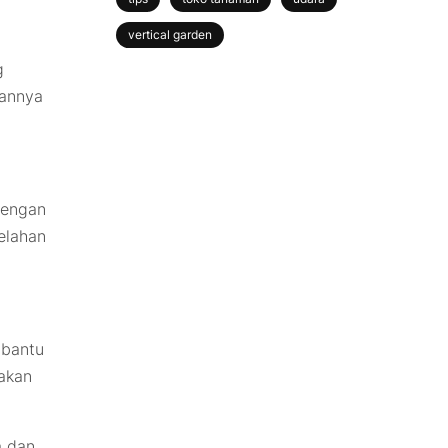
vertical garden
g
aannya
dengan
elahan
mbantu
akan
a dan