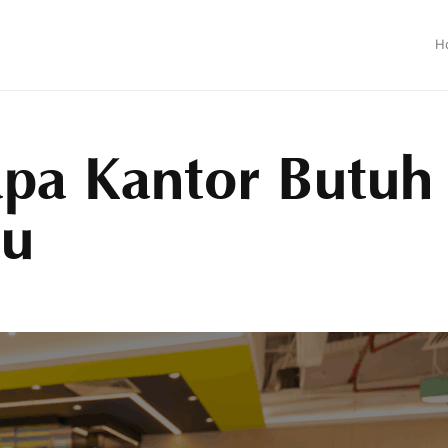
H
apa Kantor Butuh
au