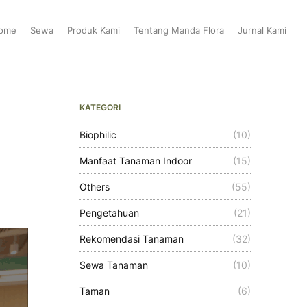
ome
Sewa
Produk Kami
Tentang Manda Flora
Jurnal Kami
KATEGORI
Biophilic
(10)
Manfaat Tanaman Indoor
(15)
Others
(55)
Pengetahuan
(21)
Rekomendasi Tanaman
(32)
Sewa Tanaman
(10)
Taman
(6)