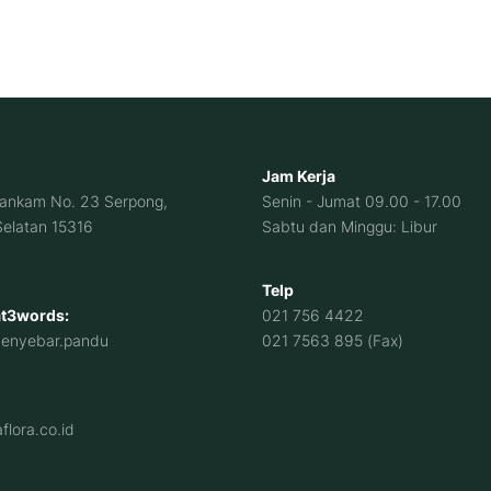
Jam Kerja
Hankam No. 23 Serpong,
Senin - Jumat 09.00 - 17.00
elatan 15316
Sabtu dan Minggu: Libur
Telp
t3words:
021 756 4422
menyebar.pandu
021 7563 895 (Fax)
lora.co.id