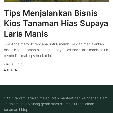
Tips Menjalankan Bisnis
Kios Tanaman Hias Supaya
Laris Manis
Jika Anda memiliki rencana untuk membuka dan menjalankan
bisnis kios tanaman hias dan supaya kios Anda laris manis dilirik
pembeli, simak tips berikut ini!
APRIL 22, 2020
OTHERS
Cita-cita kami adalah meleburkan manfaat dan keindahan alam
ke dalam setiap ruang gerak manusia melalui kehadiran
tanaman hidup.