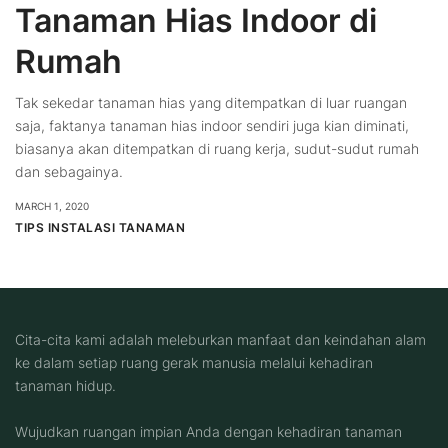
Tanaman Hias Indoor di
Rumah
Tak sekedar tanaman hias yang ditempatkan di luar ruangan
saja, faktanya tanaman hias indoor sendiri juga kian diminati,
biasanya akan ditempatkan di ruang kerja, sudut-sudut rumah
dan sebagainya.
MARCH 1, 2020
TIPS INSTALASI TANAMAN
Cita-cita kami adalah meleburkan manfaat dan keindahan alam
ke dalam setiap ruang gerak manusia melalui kehadiran
tanaman hidup.
Wujudkan ruangan impian Anda dengan kehadiran tanaman