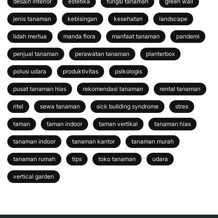
desain interior
estetika
fungsi tanaman
green wall
jenis tanaman
kebisingan
kesehatan
landscape
lidah mertua
manda flora
manfaat tanaman
pandemi
penjual tanaman
perawatan tanaman
planterbox
polusi udara
produktivitas
psikologis
pusat tanaman hias
rekomendasi tanaman
rental tanaman
ritel
sewa tanaman
sick building syndrome
stres
taman
taman indoor
taman vertikal
tanaman hias
tanaman indoor
tanaman kantor
tanaman murah
tanaman rumah
tips
toko tanaman
udara
vertical garden