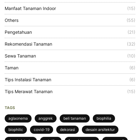
Manfaat Tanaman Indoor
(15)
Others
(55)
Pengetahuan
(21)
Rekomendasi Tanaman
(32)
Sewa Tanaman
(10)
Taman
(6)
Tips Instalasi Tanaman
(6)
Tips Merawat Tanaman
(15)
TAGS
aglaonema
anggrek
beli tanaman
biophilia
biophilic
covid-19
dekorasi
desain arsitektur