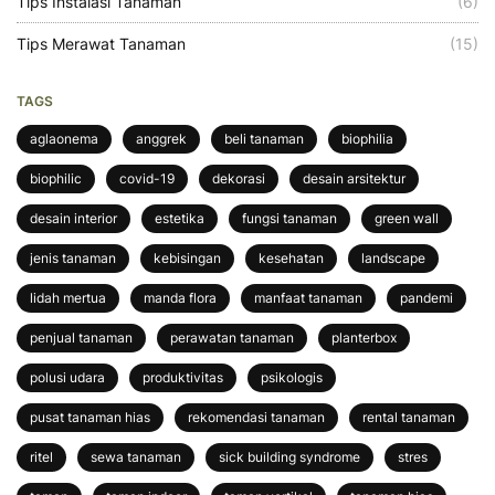
Tips Instalasi Tanaman
(6)
Tips Merawat Tanaman
(15)
TAGS
aglaonema
anggrek
beli tanaman
biophilia
biophilic
covid-19
dekorasi
desain arsitektur
desain interior
estetika
fungsi tanaman
green wall
jenis tanaman
kebisingan
kesehatan
landscape
lidah mertua
manda flora
manfaat tanaman
pandemi
penjual tanaman
perawatan tanaman
planterbox
polusi udara
produktivitas
psikologis
pusat tanaman hias
rekomendasi tanaman
rental tanaman
ritel
sewa tanaman
sick building syndrome
stres