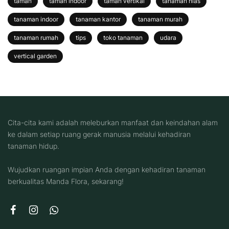
taman
taman indoor
taman vertikal
tanaman hias
tanaman indoor
tanaman kantor
tanaman murah
tanaman rumah
tips
toko tanaman
udara
vertical garden
Cita-cita kami adalah meleburkan manfaat dan keindahan alam
ke dalam setiap ruang gerak manusia melalui kehadiran
tanaman hidup.
Wujudkan ruangan impian Anda dengan kehadiran tanaman
berkualitas Manda Flora, sekarang!