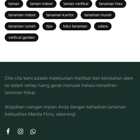
taman
taman indoor
taman vertikal
tanaman hias
tanaman indoor
tanaman kantor
tanaman murah
tanaman rumah
tips
toko tanaman
udara
vertical garden
Cita-cita kami adalah meleburkan manfaat dan keindahan alam
ke dalam setiap ruang gerak manusia melalui kehadiran
tanaman hidup.
Wujudkan ruangan impian Anda dengan kehadiran tanaman
berkualitas Manda Flora, sekarang!