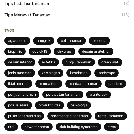
Tips Instalasi Tanaman
(6)
Tips Merawat Tanaman
(15)
TAGS
aglaonema
anggrek
beli tanaman
biophilia
biophilic
covid-19
dekorasi
desain arsitektur
desain interior
estetika
fungsi tanaman
green wall
jenis tanaman
kebisingan
kesehatan
landscape
lidah mertua
manda flora
manfaat tanaman
pandemi
penjual tanaman
perawatan tanaman
planterbox
polusi udara
produktivitas
psikologis
pusat tanaman hias
rekomendasi tanaman
rental tanaman
ritel
sewa tanaman
sick building syndrome
stres