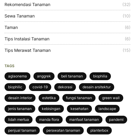
Rekomendasi Tanaman
(32)
Sewa Tanaman
(10)
Taman
(6)
Tips Instalasi Tanaman
(6)
Tips Merawat Tanaman
(15)
TAGS
aglaonema
anggrek
beli tanaman
biophilia
biophilic
covid-19
dekorasi
desain arsitektur
desain interior
estetika
fungsi tanaman
green wall
jenis tanaman
kebisingan
kesehatan
landscape
lidah mertua
manda flora
manfaat tanaman
pandemi
penjual tanaman
perawatan tanaman
planterbox