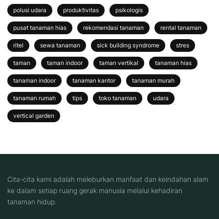
polusi udara
produktivitas
psikologis
pusat tanaman hias
rekomendasi tanaman
rental tanaman
ritel
sewa tanaman
sick building syndrome
stres
taman
taman indoor
taman vertikal
tanaman hias
tanaman indoor
tanaman kantor
tanaman murah
tanaman rumah
tips
toko tanaman
udara
vertical garden
Cita-cita kami adalah meleburkan manfaat dan keindahan alam
ke dalam setiap ruang gerak manusia melalui kehadiran
tanaman hidup.