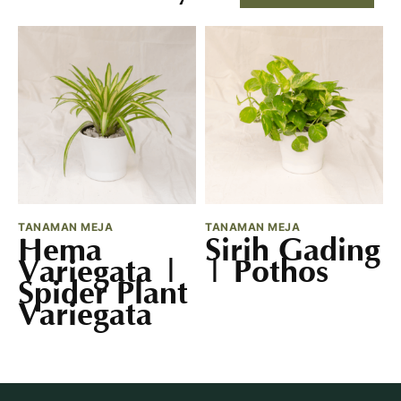
TANAMAN MEJA
TANAMAN MEJA
T
Hema
Sirih Gading
Variegata |
| Pothos
Spider Plant
Variegata